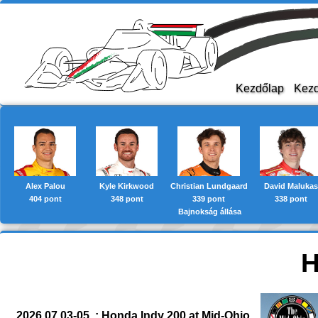
Kezdőlap
Kezd
Alex Palou
Kyle Kirkwood
Christian Lundgaard
David Malukas
404 pont
348 pont
339 pont
338 pont
Bajnokság állása
H
2026.07.03-05. : Honda Indy 200 at Mid-Ohio