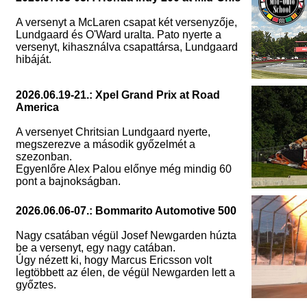
A versenyt a McLaren csapat két versenyzője,
Lundgaard és O'Ward uralta. Pato nyerte a
versenyt, kihasználva csapattársa, Lundgaard
hibáját.
2026.06.19-21.: Xpel Grand Prix at Road
America
A versenyet Chritsian Lundgaard nyerte,
megszerezve a második győzelmét a
szezonban.
Egyenlőre Alex Palou előnye még mindig 60
pont a bajnokságban.
2026.06.06-07.: Bommarito Automotive 500
Nagy csatában végül Josef Newgarden húzta
be a versenyt, egy nagy catában.
Úgy nézett ki, hogy Marcus Ericsson volt
legtöbbett az élen, de végül Newgarden lett a
győztes.